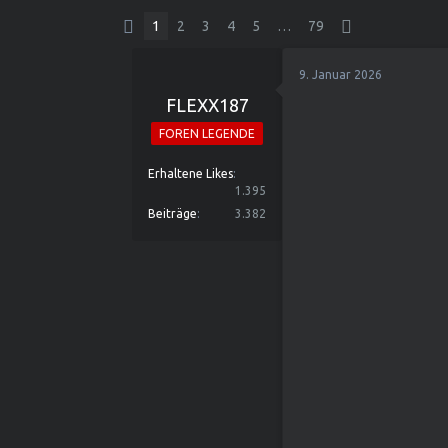
1
2
3
4
5
…
79
9. Januar 2026
FLEXX187
FOREN LEGENDE
Erhaltene Likes
1.395
Beiträge
3.382