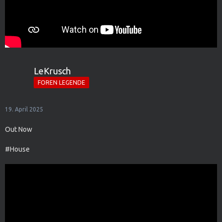
LeKrusch
FOREN LEGENDE
19. April 2025
Out Now
#House