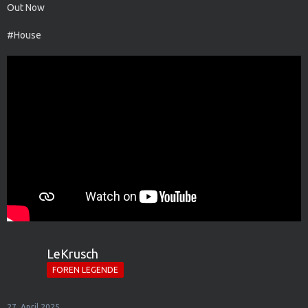
Out Now
#House
LeKrusch
FOREN LEGENDE
27. April 2025