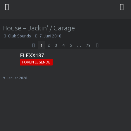
House – Jackin’ / Garage
Club Sounds
7. Juni 2018
1
2
3
4
5
…
79
FLEXX187
FOREN LEGENDE
9. Januar 2026