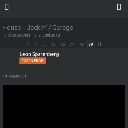
House – Jackin’ / Garage
Club Sounds
7. Juni 2018
1
…
75
76
77
78
79
Leon Sparenberg
FOREN PROFI
14. August 2018