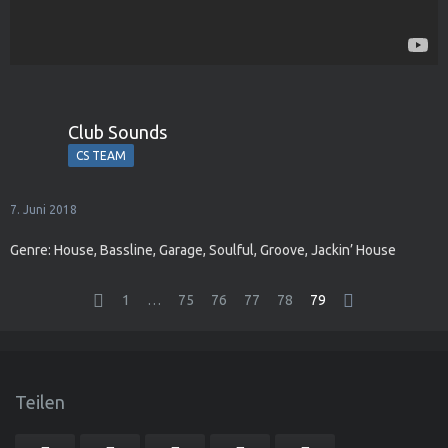
Club Sounds
CS TEAM
7. Juni 2018
Genre: House, Bassline, Garage, Soulful, Groove, Jackin’ House
1
…
75
76
77
78
79
Teilen