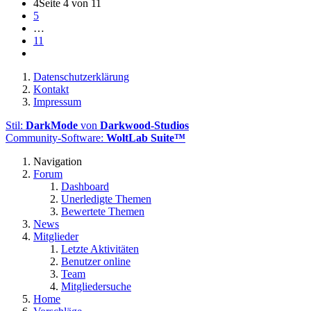
4
Seite 4 von 11
5
…
11
Datenschutzerklärung
Kontakt
Impressum
Stil:
DarkMode
von
Darkwood-Studios
Community-Software:
WoltLab Suite™
Navigation
Forum
Dashboard
Unerledigte Themen
Bewertete Themen
News
Mitglieder
Letzte Aktivitäten
Benutzer online
Team
Mitgliedersuche
Home