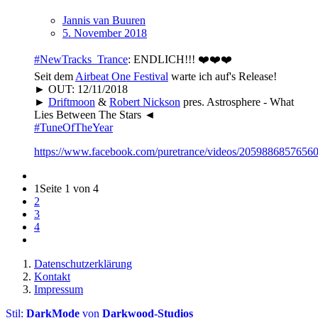
Jannis van Buuren
5. November 2018
#NewTracks_Trance
: ENDLICH!!! ❤️❤️❤️
Seit dem
Airbeat One Festival
warte ich auf's Release!
► OUT: 12/11/2018
►
Driftmoon
&
Robert Nickson
pres. Astrosphere - What
Lies Between The Stars ◄
#TuneOfTheYear
https://www.facebook.com/puretrance/videos/20598868576560
1
Seite 1 von 4
2
3
4
Datenschutzerklärung
Kontakt
Impressum
Stil:
DarkMode
von
Darkwood-Studios