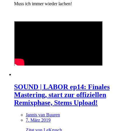
Muss ich immer wieder lachen!
SOUND | LABOR ep14: Finales
Mastering, start zur offiziellen
Remixphase, Stems Upload!
Jannis van Buuren
7. März 2019
Zitat von LeKrusch