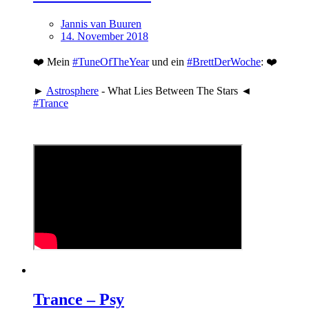
Jannis van Buuren
14. November 2018
❤️ Mein
#TuneOfTheYear
und ein
#BrettDerWoche
: ❤️
►
Astrosphere
- What Lies Between The Stars ◄
#Trance
Trance – Psy