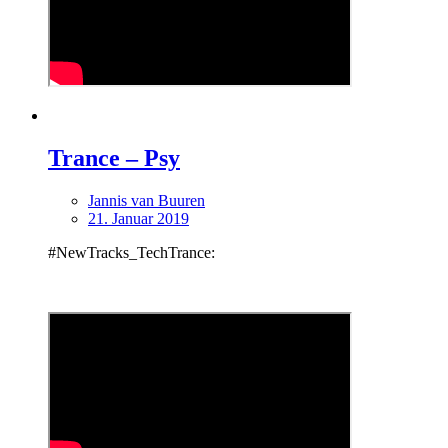
Trance – Psy
Jannis van Buuren
21. Januar 2019
#NewTracks_TechTrance: