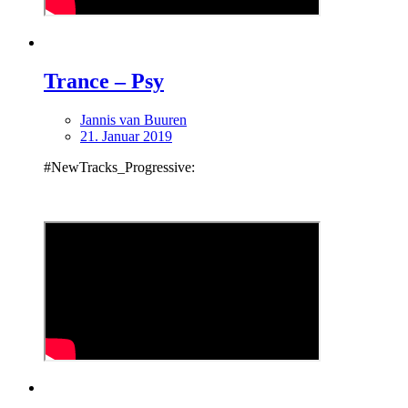
Trance – Psy
Jannis van Buuren
21. Januar 2019
#NewTracks_Progressive: