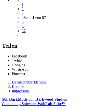
1
2
3
4
Seite 4 von 87
5
…
87
Teilen
Facebook
Twitter
Google+
WhatsApp
Pinterest
Datenschutzerklärung
Kontakt
Impressum
Stil:
DarkMode
von
Darkwood-Studios
Community-Software:
WoltLab Suite™