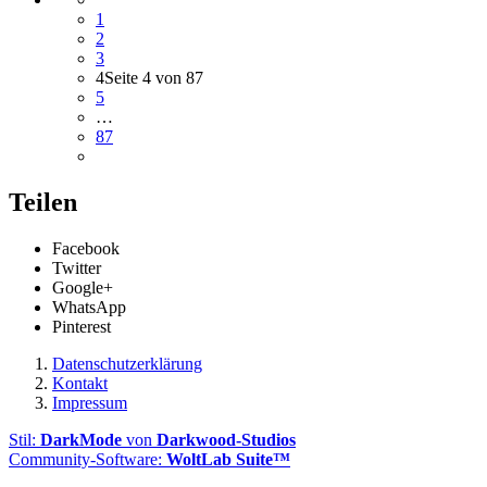
1
2
3
4
Seite 4 von 87
5
…
87
Teilen
Facebook
Twitter
Google+
WhatsApp
Pinterest
Datenschutzerklärung
Kontakt
Impressum
Stil:
DarkMode
von
Darkwood-Studios
Community-Software:
WoltLab Suite™